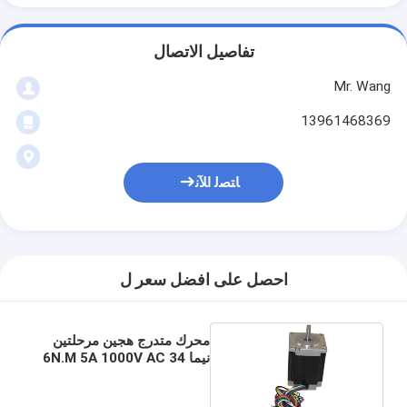
تفاصيل الاتصال
Mr. Wang
13961468369
ﺎﺘﺼﻟ ﺍﻶﻧ
احصل على افضل سعر ل
محرك متدرج هجين مرحلتين
نيما 34 6N.M 5A 1000V AC
50Hz