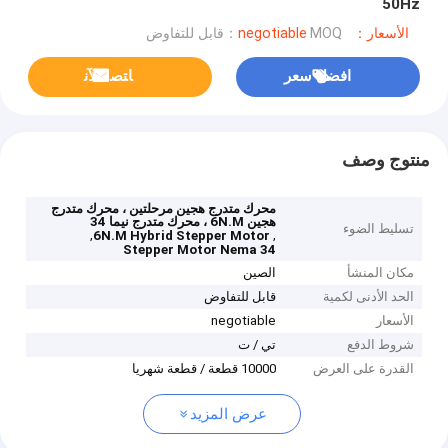
50Hz
الأسعار：negotiable
MOQ：قابل للتفاوض
افضل سعر
ﺎﺘﺼﻟ ﺍﻶﻧ
منتوج وصف
محرك متدرج هجين مرحلتين ، محرك متدرج
هجين 6N.M ، محرك متدرج نيما 34
تسليط الضوء
,
,
6N.M Hybrid Stepper Motor
Stepper Motor Nema 34
مكان المنشأ
الصين
الحد الأدنى لكمية
قابل للتفاوض
الأسعار
negotiable
شروط الدفع
تي / ت
القدرة على العرض
10000 قطعة / قطعة شهريا
عرض المزيد