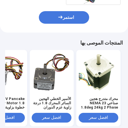
استمر
المنتجات الموصى بها
محرك متدرج هجين
الأسير الخطي الهجين
V Pancake
صناعي NEMA 23
السائر المحرك 1.8 درجة
per Motor 1.8
1.8deg 24kg 2 Phase
زاوية عزم الدوران
خطوة بزاوية 16 MN.M
580mnm
57 * 57mm
افضل سعر
افضل سعر
افضل سع