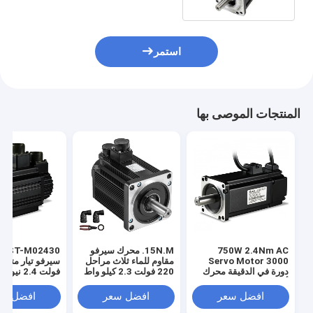
استمر
المنتجات الموصى بها
750W 2.4Nm AC
15N.M. محرك سيرفو
Servo Motor 3000
مقاوم للماء ثلاث مراحل
دورة في الدقيقة محرك
220 فولت 2.3 كيلو واط
أحادي الطور مع منفذ
2300 واط 1500 لفة في
واط 3000 لف
RS485
الدقيقة محرك كهربائي
الدقيقة مع محرك
افضل سعر
افضل سعر
افضل سع