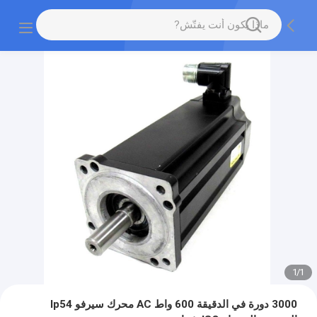
1
/
1
3000 دورة في الدقيقة 600 واط AC محرك سيرفو Ip54