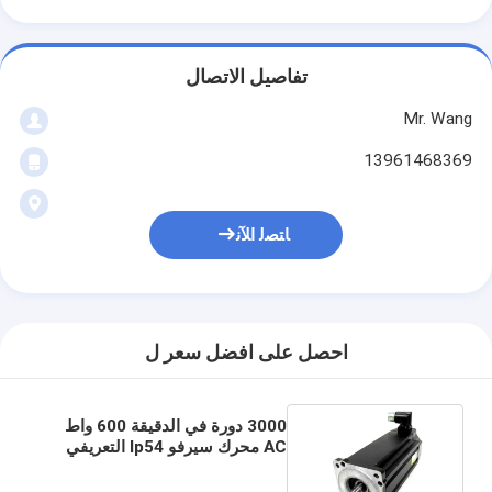
تفاصيل الاتصال
Mr. Wang
13961468369
ﺎﺘﺼﻟ ﺍﻶﻧ
احصل على افضل سعر ل
3000 دورة في الدقيقة 600 واط
AC محرك سيرفو Ip54 التعريفي
المحرك ISO شهادة