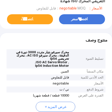
التعريفي المحرك ISO شهادة
الأسعار：negotiable
MOQ：قابل للتفاوض
افضل سعر
ﺎﺘﺼﻟ ﺍﻶﻧ
منتوج وصف
محرك سيرفو بتيار متردد 3000 دورة في
الدقيقة ، محرك سيرفو AC ISO ، محرك
تسليط الضوء
تحريضي Ip54
,
,
ISO AC Servo Motor
Ip54 Induction Motor
مكان المنشأ
الصين
الحد الأدنى لكمية
قابل للتفاوض
الأسعار
negotiable
شروط الدفع
تي / ت
القدرة على العرض
10000 قطعة / قطعة شهريا
عرض المزيد