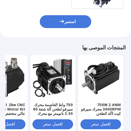
استمر
المنتجات الموصى بها
750W 2.4NM
750 واط العاصمة محرك
3000RPM محرك سيرفو
سيرفو لطحن آلة شفة 80
otor Kit
كيت لآلة الطحن
2.39 نانومتر مع محرك
عالي منخفض ال
باستخدام الحاسب الآلي
DC موتور 3
للطابعة ثلاثية الأب
افضل سعر
افضل سعر
افضل سع