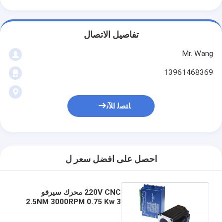
تفاصيل الاتصال
Mr. Wang
13961468369
ﺎﺘﺼﻟ ﺍﻶﻧ
احصل على افضل سعر ل
220V CNC محرك سيرفو
2.5NM 3000RPM 0.75 Kw 3
Phase Motor