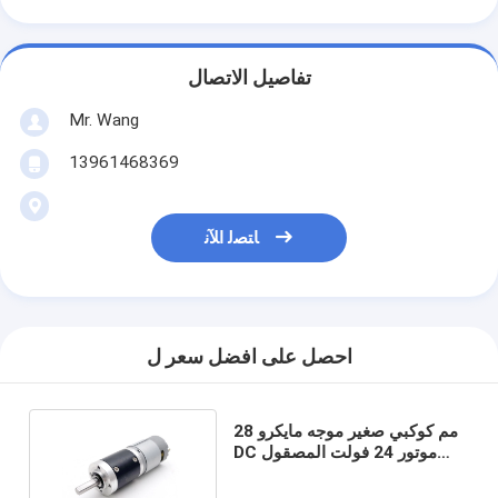
تفاصيل الاتصال
Mr. Wang
13961468369
ﺎﺘﺼﻟ ﺍﻶﻧ
احصل على افضل سعر ل
28 مم كوكبي صغير موجه مايكرو
DC موتور 24 فولت المصقول
الصناعية 12 فولت