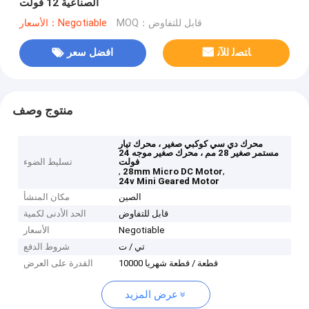
الصناعية 12 فولت
MOQ：قابل للتفاوض
الأسعار：Negotiable
ﺎﺘﺼﻟ ﺍﻶﻧ
افضل سعر
منتوج وصف
محرك دي سي كوكبي صغير ، محرك تيار
مستمر صغير 28 مم ، محرك صغير موجه 24
فولت
تسليط الضوء
,
,
28mm Micro DC Motor
24v Mini Geared Motor
الصين
مكان المنشأ
قابل للتفاوض
الحد الأدنى لكمية
Negotiable
الأسعار
تي / ت
شروط الدفع
10000 قطعة / قطعة شهريا
القدرة على العرض
عرض المزيد