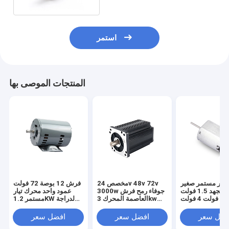
استمر
المنتجات الموصى بها
تيار مستمر صغير
مخصص 24v 48v 72v
فرش 12 بوصة 72 فولت
منخفض الجهد 1.5 فولت
3000w جوفاء رمح فرش
عمود واحد محرك تيار
2 فولت 3 فولت 4 فولت
العاصمة المحرك 3kw
مستمر 1.2KW لدراجة
5 فولت محرك تيار
4kw
نارية كهربائية للسيارات
ستمر صغير بدون
فضل سعر
افضل سعر
افضل سعر